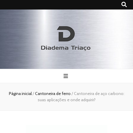
Diadema
Triaço
Página inicial
/
Cantoneira de ferro
/
Cantoneira de aço carbono:
suas aplicações e onde adquirir?