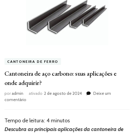
CANTONEIRA DE FERRO
Cantoneira de aço carbono: suas aplicações e
onde adquirir?
por
admin
ativado
2 de agosto de 2024
Deixe um
em
comentário
Cantoneira
de
aço
Tempo de leitura:
4
minutos
carbono:
Descubra as principais aplicações da cantoneira de
suas