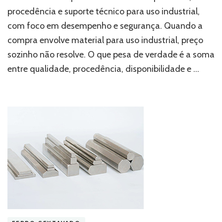
1045
procedência e suporte técnico para uso industrial,
com
com foco em desempenho e segurança. Quando a
qualidade
e
compra envolve material para uso industrial, preço
procedência
sozinho não resolve. O que pesa de verdade é a soma
para
uso
entre qualidade, procedência, disponibilidade e …
industrial