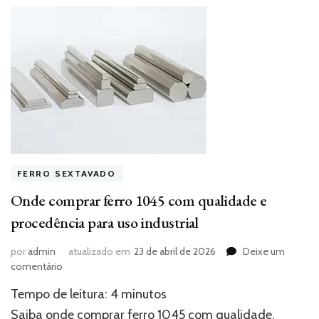
FERRO SEXTAVADO
Onde comprar ferro 1045 com qualidade e
procedência para uso industrial
por
admin
atualizado em
23 de abril de 2026
Deixe um
em
comentário
Onde
Tempo de leitura:
4
minutos
comprar
ferro
Saiba onde comprar ferro 1045 com qualidade,