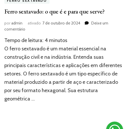
FERRO SEXTAVADO
Ferro sextavado: o que é e para que serve?
por
admin
ativado
7 de outubro de 2024
Deixe um
em
comentário
Ferro
Tempo de leitura:
4
minutos
sextavado:
o
O ferro sextavado é um material essencial na
que
construção civil e na indústria. Entenda suas
é
principais características e aplicações em diferentes
e
para
setores. O ferro sextavado é um tipo específico de
que
material produzido a partir de aço e caracterizado
serve?
por seu formato hexagonal. Sua estrutura
geométrica …