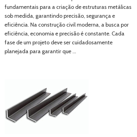
execução:
fundamentais para a criação de estruturas metálicas
o
sob medida, garantindo precisão, segurança e
papel
dos
eficiência. Na construção civil moderna, a busca por
cortes
eficiência, economia e precisão é constante. Cada
especiais
na
fase de um projeto deve ser cuidadosamente
estrutura
planejada para garantir que …
metálica
perfeita