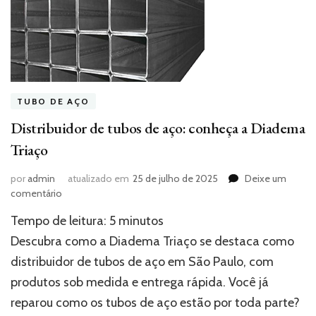
TUBO DE AÇO
Distribuidor de tubos de aço: conheça a Diadema
Triaço
por
admin
atualizado em
25 de julho de 2025
Deixe um
em
comentário
Distribuidor
Tempo de leitura:
5
minutos
de
tubos
Descubra como a Diadema Triaço se destaca como
de
distribuidor de tubos de aço em São Paulo, com
aço:
produtos sob medida e entrega rápida. Você já
conheça
a
reparou como os tubos de aço estão por toda parte?
Diadema