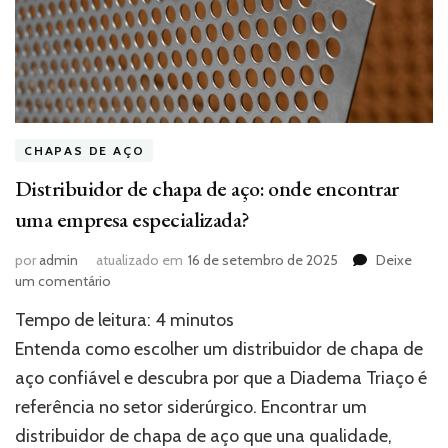
CHAPAS DE AÇO
Distribuidor de chapa de aço: onde encontrar
uma empresa especializada?
por
admin
atualizado em
16 de setembro de 2025
Deixe
em
um comentário
Distribuidor
Tempo de leitura:
4
minutos
de
chapa
Entenda como escolher um distribuidor de chapa de
de
aço confiável e descubra por que a Diadema Triaço é
aço:
referência no setor siderúrgico. Encontrar um
onde
encontrar
distribuidor de chapa de aço que una qualidade,