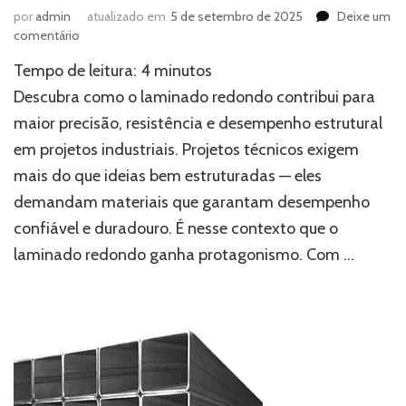
por
admin
atualizado em
5 de setembro de 2025
Deixe um
em
comentário
Como
Tempo de leitura:
4
minutos
o
laminado
Descubra como o laminado redondo contribui para
redondo
maior precisão, resistência e desempenho estrutural
pode
em projetos industriais. Projetos técnicos exigem
aumentar
a
mais do que ideias bem estruturadas — eles
eficiência
demandam materiais que garantam desempenho
estrutural
dos
confiável e duradouro. É nesse contexto que o
seus
laminado redondo ganha protagonismo. Com …
projetos