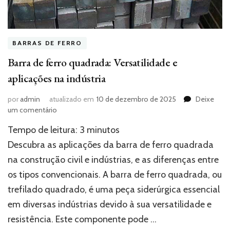
BARRAS DE FERRO
Barra de ferro quadrada: Versatilidade e
aplicações na indústria
por
admin
atualizado em
10 de dezembro de 2025
Deixe
em
um comentário
Barra
Tempo de leitura:
3
minutos
de
ferro
Descubra as aplicações da barra de ferro quadrada
quadrada:
na construção civil e indústrias, e as diferenças entre
Versatilidade
os tipos convencionais. A barra de ferro quadrada, ou
e
aplicações
trefilado quadrado, é uma peça siderúrgica essencial
na
em diversas indústrias devido à sua versatilidade e
indústria
resistência. Este componente pode …