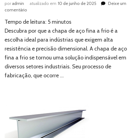
por
admin
atualizado em
10 de junho de 2025
Deixe um
em
comentário
Chapa
Tempo de leitura:
5
minutos
de
aço
Descubra por que a chapa de aço fina a frio é a
fina
escolha ideal para indústrias que exigem alta
a
resistência e precisão dimensional. A chapa de aço
frio:
alta
fina a frio se tornou uma solução indispensável em
resistência
diversos setores industriais. Seu processo de
e
precisão
fabricação, que ocorre …
dimensional
para
diferentes
segmentos