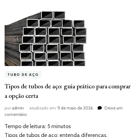
TUBO DE AÇO
Tipos de tubos de aço: guia prático para comprar
a opção certa
por
admin
atualizado em
11 de maio de 2026
Deixe um
em
comentário
Tipos
Tempo de leitura:
5
minutos
de
tubos
Tipos de tubos de aço: entenda diferenças,