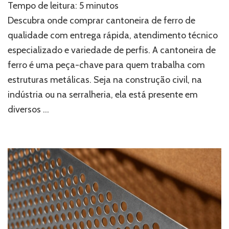
Tempo de leitura:
5
minutos
comprar
cantoneira
Descubra onde comprar cantoneira de ferro de
de
qualidade com entrega rápida, atendimento técnico
ferro?
especializado e variedade de perfis. A cantoneira de
Conheça
a
ferro é uma peça-chave para quem trabalha com
Diadema
estruturas metálicas. Seja na construção civil, na
Triaço
indústria ou na serralheria, ela está presente em
diversos …