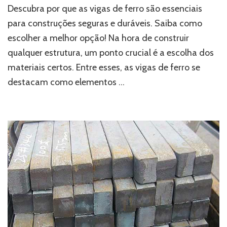
ferro
Descubra por que as vigas de ferro são essenciais
para
para construções seguras e duráveis. Saiba como
construção:
escolher a melhor opção! Na hora de construir
a
opção
qualquer estrutura, um ponto crucial é a escolha dos
ideal
materiais certos. Entre esses, as vigas de ferro se
para
projetos
destacam como elementos …
duráveis
e
resistentes