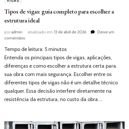
VIGAS
Tipos de vigas: guia completo para escolher a
estrutura ideal
por
admin
atualizado em
13 de abril de 2026
Deixe um
em
comentário
Tipos
Tempo de leitura:
5
minutos
de
vigas:
Entenda os principais tipos de vigas, aplicações,
guia
diferenças e como escolher a estrutura certa para
completo
sua obra com mais segurança. Escolher entre os
para
escolher
diferentes tipos de vigas não é um detalhe técnico
a
qualquer. Essa decisão interfere diretamente na
estrutura
ideal
resistência da estrutura, no custo da obra …