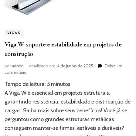
VIGAS
Viga W: suporte e estabilidade em projetos de
construção
por
admin
atualizado em
4 de junho de 2025
Deixe um
em
comentário
Viga
Tempo de leitura:
5
minutos
W:
suporte
A Viga W é essencial em projetos estruturais,
e
garantindo resistência, estabilidade e distribuição de
estabilidade
cargas. Saiba mais sobre seus benefícios! Você já se
em
projetos
perguntou como grandes estruturas metálicas
de
conseguem manter-se firmes, estáveis e duráveis?
construção