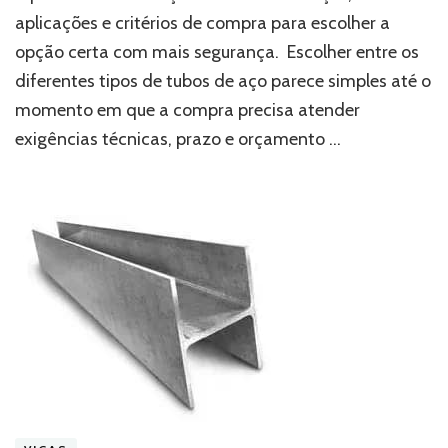
de
aplicações e critérios de compra para escolher a
aço:
opção certa com mais segurança. Escolher entre os
guia
prático
diferentes tipos de tubos de aço parece simples até o
para
momento em que a compra precisa atender
comprar
a
exigências técnicas, prazo e orçamento …
opção
certa