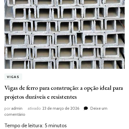
VIGAS
Vigas de ferro para construção: a opção ideal para
projetos duráveis e resistentes
por
admin
ativado
23 de março de 2026
Deixe um
em
comentário
Vigas
Tempo de leitura:
5
minutos
de