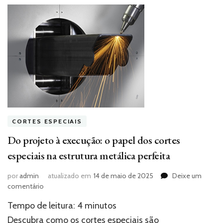
CORTES ESPECIAIS
Do projeto à execução: o papel dos cortes
especiais na estrutura metálica perfeita
por
admin
atualizado em
14 de maio de 2025
Deixe um
em
comentário
Do
Tempo de leitura:
4
minutos
projeto
à
Descubra como os cortes especiais são