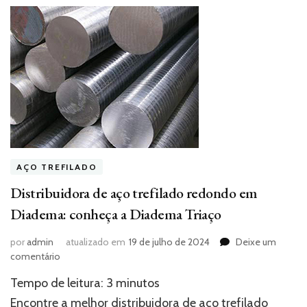
AÇO TREFILADO
Distribuidora de aço trefilado redondo em
Diadema: conheça a Diadema Triaço
por
admin
atualizado em
19 de julho de 2024
Deixe um
em
comentário
Distribuidora
Tempo de leitura:
3
minutos
de
aço
Encontre a melhor distribuidora de aço trefilado