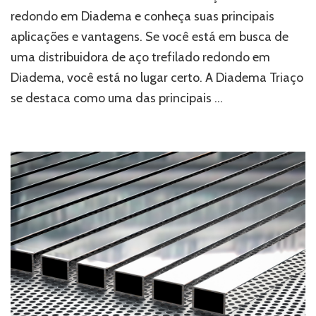
trefilado
redondo em Diadema e conheça suas principais
redondo
aplicações e vantagens. Se você está em busca de
em
Diadema:
uma distribuidora de aço trefilado redondo em
conheça
Diadema, você está no lugar certo. A Diadema Triaço
a
Diadema
se destaca como uma das principais …
Triaço