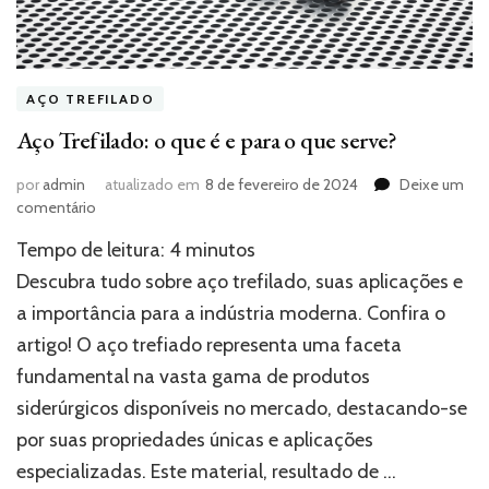
AÇO TREFILADO
Aço Trefilado: o que é e para o que serve?
por
admin
atualizado em
8 de fevereiro de 2024
Deixe um
em
comentário
Aço
Tempo de leitura:
4
minutos
Trefilado:
o
Descubra tudo sobre aço trefilado, suas aplicações e
que
a importância para a indústria moderna. Confira o
é
artigo! O aço trefiado representa uma faceta
e
para
fundamental na vasta gama de produtos
o
siderúrgicos disponíveis no mercado, destacando-se
que
serve?
por suas propriedades únicas e aplicações
especializadas. Este material, resultado de …