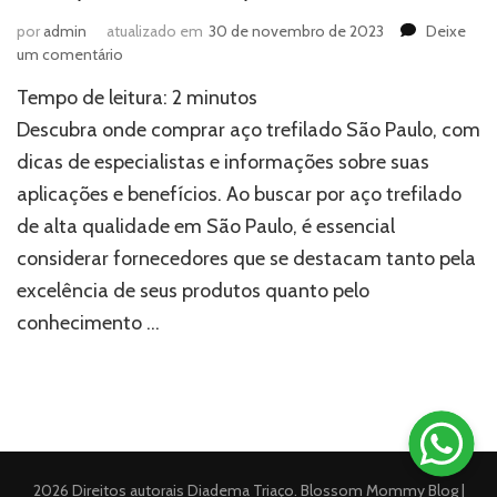
por
admin
atualizado em
30 de novembro de 2023
Deixe
em
um comentário
Saiba
Tempo de leitura:
2
minutos
onde
comprar
Descubra onde comprar aço trefilado São Paulo, com
aço
dicas de especialistas e informações sobre suas
trefilado
aplicações e benefícios. Ao buscar por aço trefilado
em
São
de alta qualidade em São Paulo, é essencial
Paulo:
considerar fornecedores que se destacam tanto pela
conheça
a
excelência de seus produtos quanto pelo
Diadema
conhecimento …
Triaço
2026 Direitos autorais
Diadema Triaço
.
Blossom Mommy Blog |