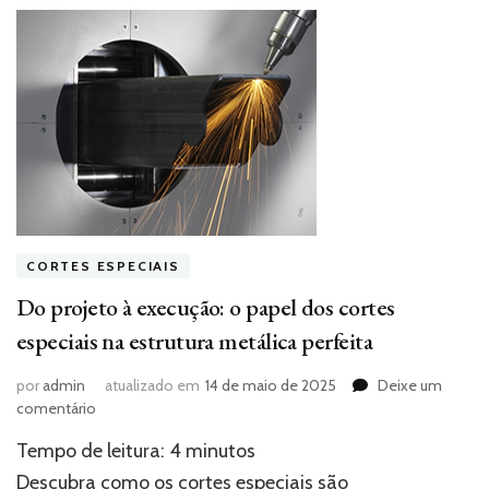
CORTES ESPECIAIS
Do projeto à execução: o papel dos cortes
especiais na estrutura metálica perfeita
por
admin
atualizado em
14 de maio de 2025
Deixe um
em
comentário
Do
Tempo de leitura:
4
minutos
projeto
à
Descubra como os cortes especiais são